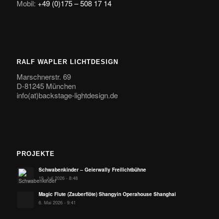
Mobil:
+49 (0)175 – 508 17 14
RALF WAPLER LICHTDESIGN
Marschnerstr. 69
D-81245 München
info(at)backstage-lightdesign.de
PROJEKTE
Schwabenkinder – Geierwally Freilichtbühne
19. Juli 2026 - 8:48
Magic Flute (Zauberflöte) Shangyin Operahouse Shanghai
6. Mai 2026 - 9:41