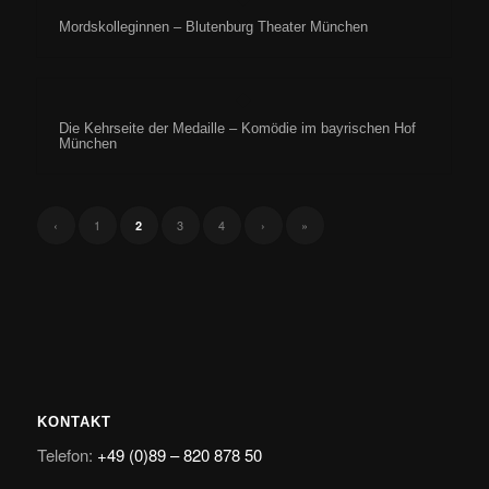
Mordskolleginnen – Blutenburg Theater München
Die Kehrseite der Medaille – Komödie im bayrischen Hof
München
‹
1
3
4
›
»
2
KONTAKT
Telefon:
+49 (0)89 – 820 878 50